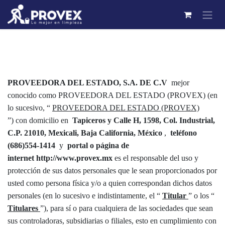
Ir al contenido
Política de privacidad
PROVEEDORA DEL ESTADO, S.A. DE C.V
mejor
conocido como PROVEEDORA DEL ESTADO (PROVEX) (en
lo sucesivo, “
PROVEEDORA DEL ESTADO (PROVEX)
”) con domicilio en
Tapiceros y Calle H, 1598, Col. Industrial,
C.P. 21010, Mexicali, Baja California, México
,
teléfono
(686)554-1414
y
portal o página de
internet http://www.provex.mx
es el responsable del uso y
protección de sus datos personales que le sean proporcionados por
usted como persona física y/o a quien correspondan dichos datos
personales (en lo sucesivo e indistintamente, el “
Titular
” o los “
Titulares
”), para sí o para cualquiera de las sociedades que sean
sus controladoras, subsidiarias o filiales, esto en cumplimiento con