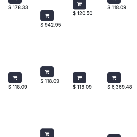
1793532
$
178.33
$
118.09
$
120.50
$
942.95
LIQUIDO
LIQUIDO
LIQUIDO
ESTACION
GOTEADO
GOTEADO
GOTEADOR
P/CAMBIO
R
R BRISSE
MANZANA
DE PAÑAL
CITRICOS
NLILG50
MENTA
VERTICAL
NLILG51
NLILG49
781988
$
118.09
$
118.09
$
118.09
$
6,369.48
JABONER
LIQUIDO
BOTE
TOALLERO
A
GOTEADO
P/TOALLAS
Z SMART
AUTOFOA
R WIESE
SANITARIA
HUMO
M 750411
BRISSE
S
HA37610
NEGRO/CR
RUBBERMAI
JOFEL
OMO
D 6140