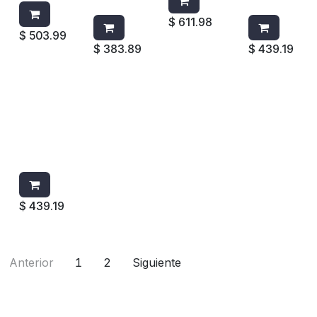
LANCO
EGRO
$
611.98
$
503.99
$
383.89
$
439.19
JABONER
A PURELL
LTX12
1920-04
BLANCO/B
LANCO
$
439.19
Anterior
1
2
Siguiente