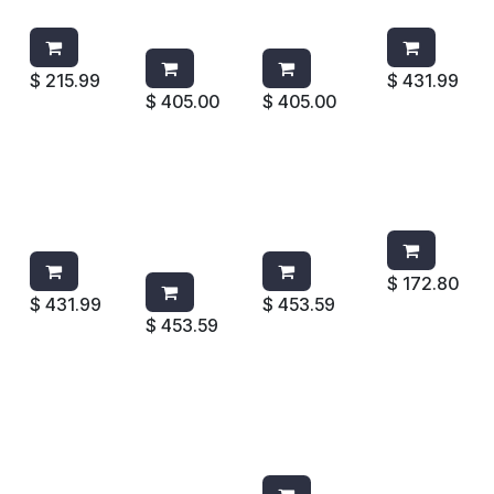
8780-06
BLANCA
TE BLANCA
1200ML
7730-01
7720-01
$
215.99
$
431.99
$
405.00
$
405.00
JABONER
JABONERA
JABONERA
JABONER
A PURELL
GOJO FMX
GOJO
A PURELL
ES6 6434-
5271-06
5150-06
FMX GRIS
01
NEGRO
GRIS
/CROMO
$
172.80
$
431.99
$
453.59
$
453.59
JABONER
JABONERA
JABONERA
JABONER
A GOJO
GOJO
PURELL
A PURELL
1986-04
1980-04
1932-04
LTX12
LTX12
LTX12
1200ML
1928-04
NEGRA
BLANCO/B
CROMO/N