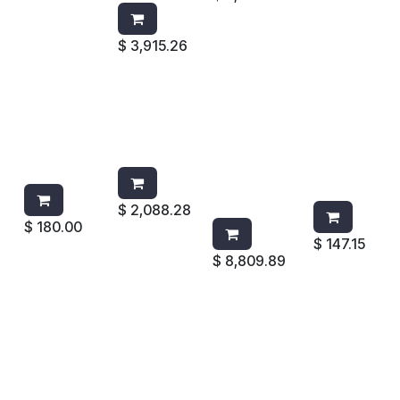
$
3,915.26
JABONER
TOALLERO
DISPENSAD
JABONER
A SMART
AUTOMATI
OR DE
A OVAL
AC27950
CO
TOALLA EN
DV018
NEGRO
59498A
ROLLO
HUMO
JOFEL
AUTOMATI
C/HUMO
CO DW-
1LTS
20A-S
$
2,088.28
$
180.00
$
147.15
$
8,809.89
JABONER
JABONERA
JABONERA
PORTARO
A OVAL
MANUAL
MANUAL
LLOS
DV006
FLEX
FLEX
FUTURA
HUMO
500ML
500ML
MAXI
C/BLANC
3486590
3486589
HUMO
O 1LTS
NEGRA
BLANCO
AE58400