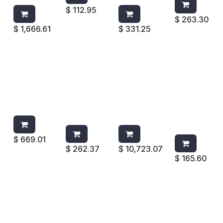
$
112.95
$
263.30
$
1,666.61
$
331.25
TOALLERO
PORTARO
SECADOR
JABONER
PALANCA
LLOS
DE MANOS
A
SMART
SMART
AUTOMATI
P/CARTUC
HUMO
MAXI
CO TIFON
HO DE
GA10610
HUMO
PLATA
800ML
JOFEL
EA77610
125V
BLANCA
JOFEL
AA25526
9034-12
GOJO
$
669.01
$
262.37
$
10,723.07
$
165.60
JABONER
JABONERA
JABONERA
JABONER
A GOJO
PURELL
PURELL
A GOJO
ADX7
ES8
ES8
7200-01
BLANCA
JABON
SANITIZAN
TDX1 GRIS