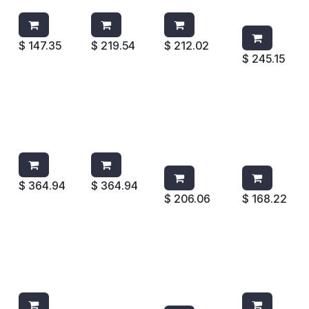
JOFEL
$
147.35
$
219.54
$
212.02
$
245.15
JABONER
JABONERA
TAPETE
TAPETE
A P/FOAM
P/FOAM
P/BAÑO
P/BAÑO
800ML
800ML
GRANDE
MEDIANO
450034
450017
1982726
1982724
BLANCO
BLANCO
$
364.94
$
364.94
$
206.06
$
168.22
DESPACHA
DESPACHA
LIQUIDO
LIQUIDO
DOR
DOR
GOTEADOR
GOTEADO
TCELL
AROMATIZ
WIESE RED
R MANGO
1793547
ANTE
CLOVER
NLILG52
MICRO
NLILG53
BURST