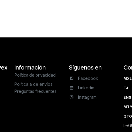
vex
Información
Síguenos en
Co
Política de privacidad
Facebook
MXL 
Política a de envíos
Linkedin
TJ 
Preguntas frecuentes
Instagram
ENS 
MTY 
QTO
L-V 