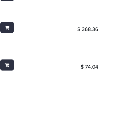
CEPILLO P/TANQUE PBT 4802 BLANCO
$
368.36
ESCOBA ANGULAR 8304G VERDE
$
74.04