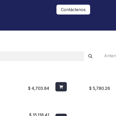
Nosotros
Contáctanos
Contáctenos
Anter
/BASURA 32G C/RUEDAS
CARRO UTILITARIO BRUTE
1971941
452088 NEGRO
$
4,703.84
$
5,780.26
DE AMA DE LLAVES 6190
CEPILLO P/MOSTRADOR
VERDE 4602G
$
15,118.41