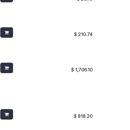
ESCOBA PBT SUAVE 4701G VERDE
$
210.74
BOTE UNTOUCHABLE® 23G 356988 GRIS
$
1,706.10
BOTE BRUTE AZUL DE 20 GAL
FG262000BLUE
$
818.20