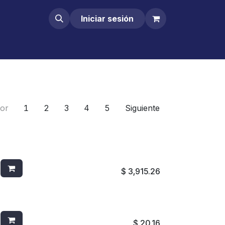
Iniciar sesión
ior
1
2
3
4
5
Siguiente
DISPENSADOR JOFEL DE TOALLAS DE
PAPEL PRE-CORTE ACERO INOXIDABLE
$
3,915.26
CEDAZO P/MINGITORIO C/PASTILLA PDCB
$
20.16