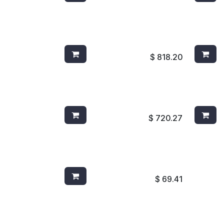
BOTE BRUTE ROJO DE 20 GAL
AIRWI
FG262000RED
CANEL
$
818.20
CUBETA DE PLASTICO 14QT
ESCOBA
GRIS 2614
4701O
$
720.27
ESCOBA ANGULAR 8304B
AZUL
$
69.41