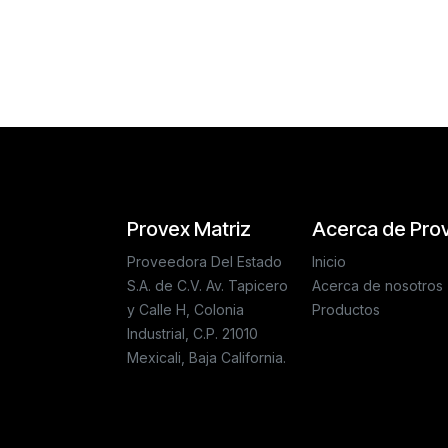
Provex Matriz
Acerca de Pro
Proveedora Del Estado
Inicio
S.A. de C.V. Av. Tapicero
Acerca de nosotros
y Calle H, Colonia
Productos
Industrial, C.P. 21010
Mexicali, Baja California.