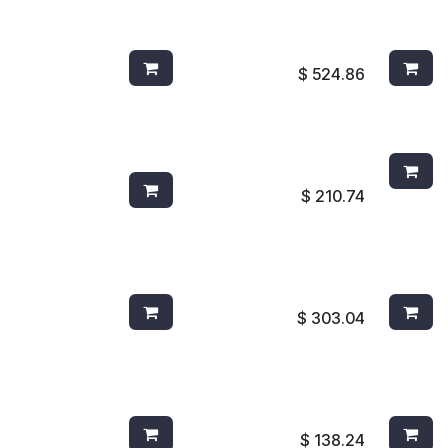
HB03325 FAPSA HD250 C/12
PH1210
HIGIENICO EN BOBINA
400 48/
$
524.86
ESCOBA PBT SUAVE CAFE
AIRWIC
4701T
$
210.74
CEPILLO PBT DOBLE
CEPILL
SUPERFICIE BLANCO 4202W
AZUL 4
$
303.04
CEPILLO MGO. CORTO PBT
CEPILL
ROJO 4002R
AZUL 4
$
138.24