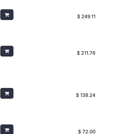
AIRWICK REPUESTO C/2 LAVANDA
$
249.11
JABON EN ESPUMA GOJO 1311-03
$
211.76
CEPILLO MGO. CORTO PBT BLANCO
4002W
$
138.24
CEPILLO P/LLANTA MANGO CORTO
VERDE 3103
$
72.00