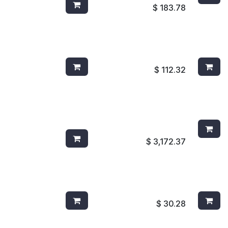
$
183.78
CEPILLO TIPO PLANCHA AZUL
MOTA P
4312B
MICROF
$
112.32
TOALLERO AUTOMATICO
JABONE
FUTURA HUMO AG26500
BLANCA
JOFEL
$
3,172.37
HB03318 FAPSA HD180 C/12
TAPA R
HIGIENICO EN BOBINA ROLLO
PARA C
$
30.28