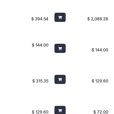
9 BIG FACIAL QUALITY XL
TOALLERO AUTOMATICO
1 PAPEL HIGIENICO
59498A
$
394.54
$
2,088.28
K COMPLETO VAINILLA
AIRWICK COMPLETO
TURQUESA OASIS
$
144.00
$
144.00
O PBT DOBLE SUPERFICIE
CEPILLO MGO. CORTO PBT
202B
AMARILLO 4002Y
$
315.35
$
129.60
O MGO. CORTO PBT
CEPILLO P/LLANTA MANGO
002B
CORTO AMARILLO 3103
$
129.60
$
72.00