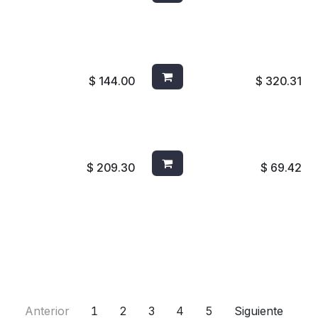
CK COMPLETO MANZANA
CEPILLO P/TANQUE PBT
A
4802 AMARILLO
$
144.00
$
320.31
 PBT SUAVE NARANJA
ESCOBA ANGULAR ROJA
8304R
$
209.30
$
69.42
Anterior
1
2
3
4
5
Siguiente