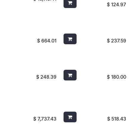
$
124.97
/TRATADO DE
AIRWICK REPUESTO C/2
IBRA 5X24 J853
FRUTOS ROJOS
$
664.01
$
237.59
RA SMART AC27050
JABONERA SMART
 JOFEL
AC27950 NEGRO JOFEL
$
248.39
$
180.00
OTOMOLDEADA0 1317
CUBETA DE 10QTS NEGRA
AMION 1 YARDA, NEGRO
9T8200
$
7,737.43
$
518.43