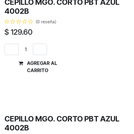
CEPILLO MGO. CORTO PBT AZUL
4002B
(0 reseña)
$
129.60
AGREGAR AL
Comprar
CARRITO
ahora
Términos y condiciones
Garantía de devolución de 30 días
Envío: 2-3 días laborales
CEPILLO MGO. CORTO PBT AZUL
4002B