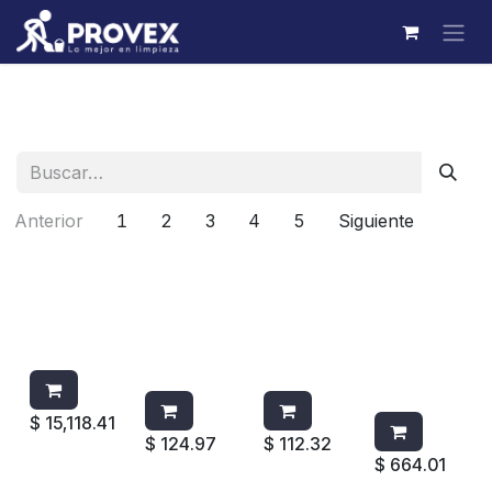
Ir al contenido
Anterior
1
2
3
4
5
Siguiente
CARRO DE
CEPILLO
CEPILLO
MOTA
AMA DE
P/MOSTRA
TIPO
P/TRATAD
LLAVES
DOR
PLANCHA
O DE
6190
VERDE
AZUL
MICROFIB
4602G
4312B
RA 5X24
J853
$
15,118.41
$
124.97
$
112.32
$
664.01