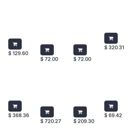
CEPILLO
CEPILLO
CEPILLO
CEPILLO
MGO.
P/LLANTA
P/LLANTA
P/TANQUE
CORTO
MANGO
MANGO
PBT 4802
PBT AZUL
CORTO
CORTO
AMARILLO
4002B
AMARILLO
VERDE
3103
3103
$
320.31
$
129.60
$
72.00
$
72.00
CEPILLO
CUBETA
ESCOBA
ESCOBA
P/TANQUE
DE
PBT
ANGULAR
PBT 4802
PLASTICO
SUAVE
ROJA
BLANCO
14QT GRIS
NARANJA
8304R
2614
4701O
$
368.36
$
69.42
$
720.27
$
209.30