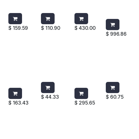
61500044
61500044
AMARILLA
PLASTICO
963
948
9T8200
2064912
VERDE
$
159.59
$
110.90
$
430.00
$
996.86
TRAPEAD
MOTA
CEPILLO
CEPILLO
OR
P/TRAPEA
PBT
MANGO
ANTIBACT
DOR
DOBLE
CORTO
ERIAL
8214G 14
SUPERFIC
PVC GRIS
VERDE
OZ
IE VERDE
3105
8414G
4202G
$
44.33
$
60.75
$
163.43
$
295.65
CEPILLO
CUCHARO
CUBETA
ESCOBA
24"
N
DOBLE
C/MANGO
BLOCK
MULTIPRO
RUBBERM
DE