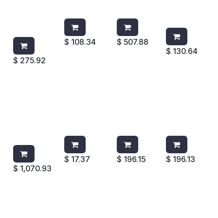
PLAST.
POSITO
AID 2617-
MADERA
POLIPROPI
2885
00 GRIS
EXECUTIV
LENO
E 2536
AZUL
$
108.34
$
507.88
$
130.64
$
275.92
BOLSA
PAÑO DE
MOTA
MOTA
P/CARRO
MICROFIB
CON
CON
DE
RA
BASTILLA
BASTILLA
CONSERJ
1863890
VERDE
NARANJA
E 6173-88
CAFE
ZEPHYR
ZEPHYR
1966719
$
17.37
$
196.15
$
196.13
$
1,070.93
MOTA
CON
BASTILLA