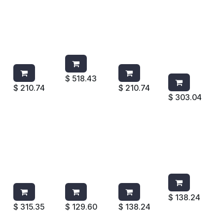
ESCOBA
CUBETA
ESCOBA
CEPILLO
PBT
DE 10QTS
PBT
PBT
SUAVE
NEGRA
SUAVE
DOBLE
4701G
9T8200
CAFE
SUPERFICI
VERDE
4701T
E BLANCO
4202W
$
518.43
$
210.74
$
210.74
$
303.04
CEPILLO
CEPILLO
CEPILLO
CEPILLO
PBT
MGO.
MGO.
MGO.
DOBLE
CORTO
CORTO
CORTO
SUPERFICI
PBT
PBT
PBT ROJO
E AZUL
AMARILLO
BLANCO
4002R
4202B
4002Y
4002W
$
138.24
$
315.35
$
129.60
$
138.24