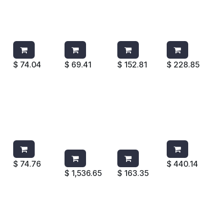
ESCOBA
ESCOBA
MANGO
FELPA
ANGULAR
ANGULAR
QUICK
ROJA 20
8304G
8304B
CONNEC
61500035
VERDE
AZUL
T Q749
946
$
74.04
$
69.41
$
152.81
$
228.85
CEPILLO
BALDE
TRAPEAD
VARA
SANITARI
CON
OR
FLEXIBLE
O 6310
EXPRIMIDO
ANTIBAC
DE ALTO
RUBBERM
R DE 35 QT
TERIAL
RENDIMIE
AID
7580
ROJO
NTO Q852
MARRON
8414R
$
74.76
$
440.14
$
1,536.65
$
163.35
FELPA
FELPA
CUBETA
EXPRIMID
ROJA 19
ROJA 16
DE 10QTS
OR