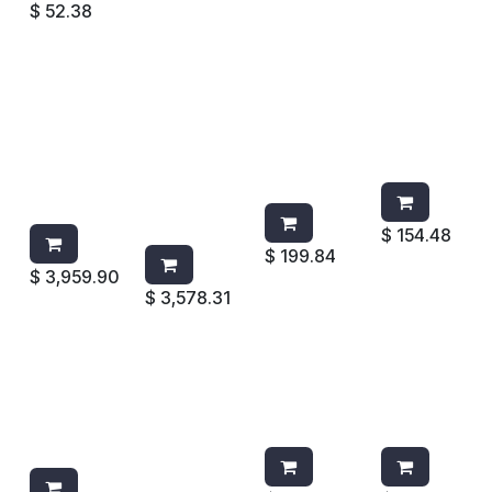
$
52.38
AROMA
AROMA
AROMATIZ
AROMATI
CONCENT
CONCENT
ANTE
ZANTE
RADO 3M
RADO
TCELL
TCELL
MONTAÑA
ESENCIA
PEPINO-
402369
14L
FRESCA
MELON
MANGO
70071682
3M 13L
402470
887
700716831
58
$
154.48
$
199.84
$
3,959.90
$
3,578.31
AROMATIZ
AROMATIZ
DESPACHA
PASTILLA
ANTE
ANTE
DOR
CLORO
TCELL
MICRO
TCELL
P/TANQU
402113
BURST
1793547
E WIESE
CITRUS
4012571
MOUNTAIN
PEAK