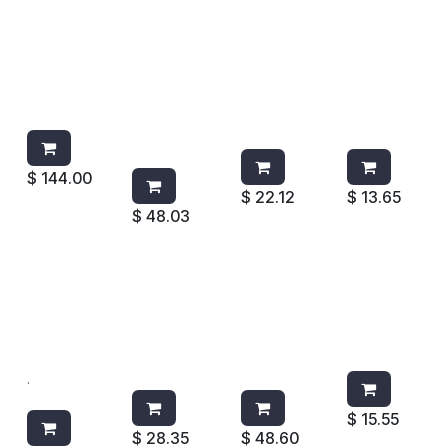
AIRWICK
CEDAZO
PASTILLA
GEL
COMPLET
ANTI-
HARPIC
AROMATI
O
SALPICAD
FRESCURA
ZANTE
MAGNOLI
URAS
ACTIVA 35
WIESE
A CHERRY
WIESE
GR
AUTO
CITRUS
LAVANDA
NUEVO
VERDE
$
144.00
$
22.12
$
13.65
$
48.03
PASTILLA
CEDAZO
CEDAZO
PASTILLA
PATO
P/MINGITO
ANTI-
AZUL
PURIFIC
RIO
SALPICAD
P/TANQU
DISCOS
STORM
URAS
E WIESE
ACTIVOS
MANZANA
WIESE
48 GRS
CANELA
BRISSE
.
$
15.55
$
28.35
$
48.60