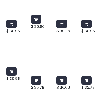
WIESE
WIESE
WIESE
WIESE
LAVANDA-
LAVANDA 8
HAWAIAN
FRUTAS
VAINILLA
OZ
GINGER 8
ROJAS 8
8 OZ
OZ
OZ
$
30.96
$
30.96
$
30.96
$
30.96
AROMATIZ
AROMATIZ
AROMATIZ
AROMATI
ANTE
ANTE
ANTE
ZANTE
WIESE
WIESE
WIESE
WIESE
FLORAL 8
HAWAIAN
FRUTOS
CITRICO
OZ
GINGER
ROJOS
S
365G/400
365G/400
365G/40
ML
ML
0ML
$
30.96
$
35.78
$
36.00
$
35.78
AIRWICK
AROMATIZ
AROMATIZ
AROMATI