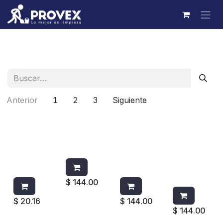
Ir al contenido
Anterior
1
2
3
Siguiente
CEDAZO
AIRWICK
AIRWICK
AIRWICK
P/MINGIT
COMPLET
COMPLET
COMPLE
ORIO
O VAINILLA
O
TO
C/PASTILL
TURQUES
MANZAN
A PDCB
A OASIS
A
CANELA
$
144.00
$
20.16
$
144.00
$
144.00