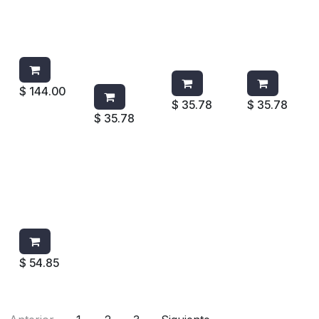
COMPLET
ANTE
ANTE
ZANTE
O LIRIOS
WIESE
WIESE
WIESE
DE LUNA Y
BRISA DE
AQUA
AMOUR
SEDA
LOS ALPES
365G/400
365G/40
365G/400
ML
0ML
ML
$
144.00
$
35.78
$
35.78
$
35.78
AROMATIZ
ANTE
TIME
WIESE
VAINILLA
$
54.85