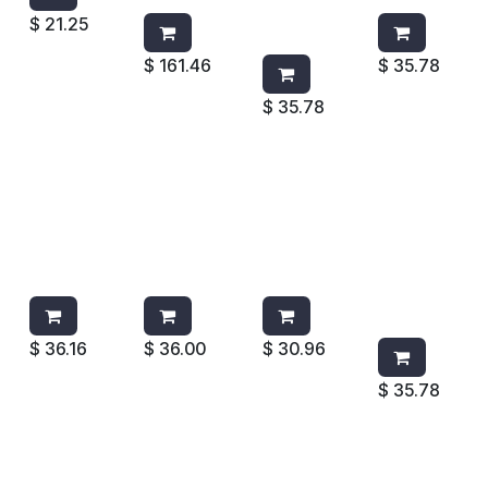
365G/400
$
21.25
ML
$
161.46
$
35.78
$
35.78
AROMATIZ
AROMATIZ
AROMATIZ
AROMATI
ANTE
ANTE
ANTE
ZANTE
WIESE
WIESE
WIESE
WIESE
LAVANDA
TAHITI
MANZANA
MANZAN
365G/400
365G/400
CANELA 8
A
ML
ML
OZ
CANELA
365G/40
0ML
$
36.16
$
36.00
$
30.96
$
35.78
AROMATIZ
AROMATIZ
AROMATIZ
AROMATI
ANTE
ANTE
ANTE
ZANTE