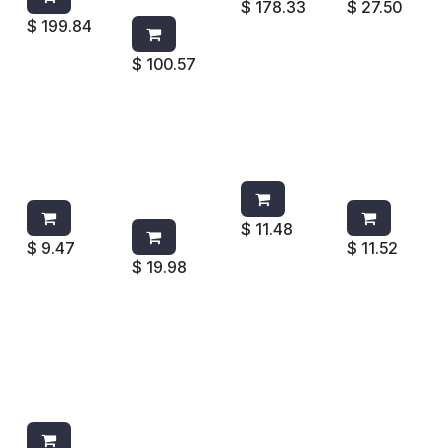
$
178.33
$
27.50
$
199.84
$
100.57
PASTILLA
PASTILLA
PASTILLA
PASTILLA
SANITARIA
SANITARIA
SANITARIA
SANITARI
P/MINGIT
C/CANAST
DE 80 GRS
A 60 GRS.
ORIO
A FLASH
WIESE
65GRS
$
11.48
$
9.47
$
11.52
$
19.98
PASTILLA
AROMATIZ
AROMATIZ
AROMATI
HARPIC
ANTE
ANTE
ZANTE
FRESCURA
MICROBUR
WIESE
WIESE
ACTIVA 35
ST
SENSACIO
PARAISO
GR AZUL
PEPINO-
N
FLORAL
MELON
CAMPEST
365G/40
750363
RE
0ML