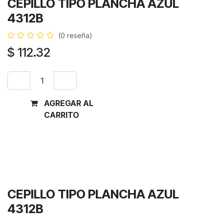
CEPILLO TIPO PLANCHA AZUL
4312B
(0 reseña)
$
112.32
AGREGAR AL
Comprar
CARRITO
ahora
Términos y condiciones
Garantía de devolución de 30 días
Envío: 2-3 días laborales
CEPILLO TIPO PLANCHA AZUL
4312B