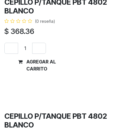
CEPILLO P/TANQUE PBT 4802
BLANCO
(0 reseña)
$
368.36
AGREGAR AL
Comprar
CARRITO
ahora
Términos y condiciones
Garantía de devolución de 30 días
Envío: 2-3 días laborales
CEPILLO P/TANQUE PBT 4802
BLANCO