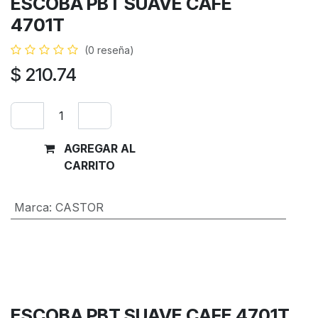
ESCOBA PBT SUAVE CAFE
4701T
(0 reseña)
$
210.74
AGREGAR AL
Comprar
CARRITO
ahora
Marca
:
CASTOR
Términos y condiciones
Garantía de devolución de 30 días
Envío: 2-3 días laborales
ESCOBA PBT SUAVE CAFE 4701T