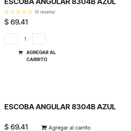
ESCOBA ANGULAR 8304B AZUL
(0 reseña)
$
69.41
AGREGAR AL
Comprar
CARRITO
ahora
Términos y condiciones
Garantía de devolución de 30 días
Envío: 2-3 días laborales
ESCOBA ANGULAR 8304B AZUL
$
69.41
Agregar al carrito