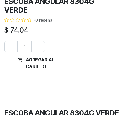
ESCOBA ANGULAR 8304G
VERDE
(0 reseña)
$
74.04
AGREGAR AL
Comprar
CARRITO
ahora
Términos y condiciones
Garantía de devolución de 30 días
Envío: 2-3 días laborales
ESCOBA ANGULAR 8304G VERDE