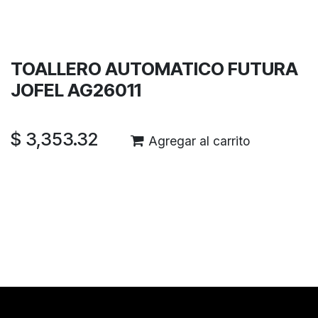
Términos y condiciones
Garantía de devolución de 30 días
Envío: 2-3 días laborales
TOALLERO AUTOMATICO FUTURA
JOFEL AG26011
$
3,353.32
Agregar al carrito
Reseñas de los clientes