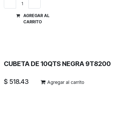
AGREGAR AL
Comprar
CARRITO
ahora
Términos y condiciones
Garantía de devolución de 30 días
Envío: 2-3 días laborales
CUBETA DE 10QTS NEGRA 9T8200
$
518.43
Agregar al carrito
Reseñas de los clientes