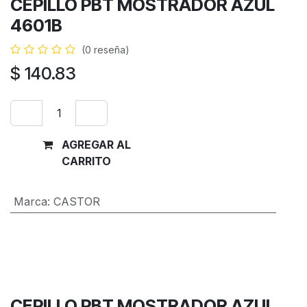
CEPILLO PBT MOSTRADOR AZUL
4601B
(0 reseña)
$
140.83
AGREGAR AL
Comprar
CARRITO
ahora
Marca
:
CASTOR
Términos y condiciones
Garantía de devolución de 30 días
Envío: 2-3 días laborales
CEPILLO PBT MOSTRADOR AZUL