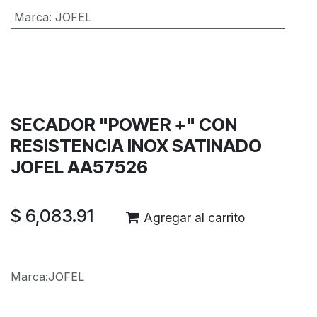
Marca
:
JOFEL
Términos y condiciones
Garantía de devolución de 30 días
Envío: 2-3 días laborales
SECADOR "POWER +" CON
RESISTENCIA INOX SATINADO
JOFEL AA57526
$
6,083.91
Agregar al carrito
Marca
:
JOFEL