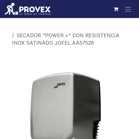
Ir al contenido
Productos
SECADOR "POWER +" CON RESISTENCIA
INOX SATINADO JOFEL AA57526