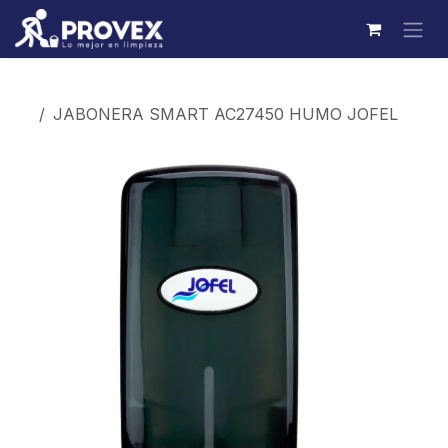
Ir al contenido
Productos
JABONERA SMART AC27450 HUMO JOFEL