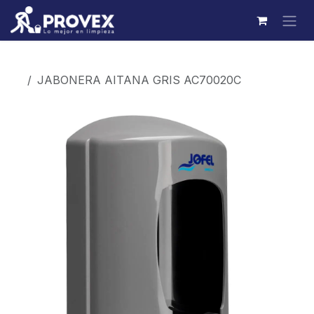
Ir al contenido
Productos
JABONERA AITANA GRIS AC70020C