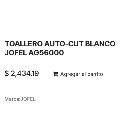
Términos y condiciones
Garantía de devolución de 30 días
Envío: 2-3 días laborales
TOALLERO AUTO-CUT BLANCO
JOFEL AG56000
$
2,434.19
Agregar al carrito
Marca
:
JOFEL
Reseñas de los clientes