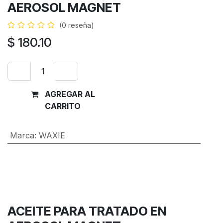
AEROSOL MAGNET
(0 reseña)
$
180.10
AGREGAR AL
Comprar
CARRITO
ahora
Marca
:
WAXIE
Términos y condiciones
Garantía de devolución de 30 días
Envío: 2-3 días laborales
ACEITE PARA TRATADO EN