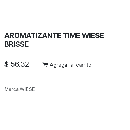
Términos y condiciones
Garantía de devolución de 30 días
Envío: 2-3 días laborales
AROMATIZANTE TIME WIESE
BRISSE
$
56.32
Agregar al carrito
Marca
:
WIESE
Reseñas de los clientes