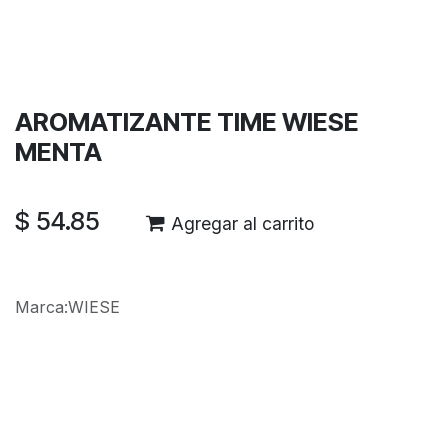
Términos y condiciones
Garantía de devolución de 30 días
Envío: 2-3 días laborales
AROMATIZANTE TIME WIESE
MENTA
$
54.85
Agregar al carrito
Marca
:
WIESE
Reseñas de los clientes