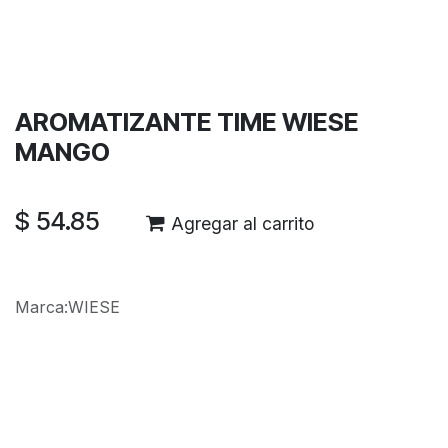
Términos y condiciones
Garantía de devolución de 30 días
Envío: 2-3 días laborales
AROMATIZANTE TIME WIESE
MANGO
$
54.85
Agregar al carrito
Marca
:
WIESE
Reseñas de los clientes