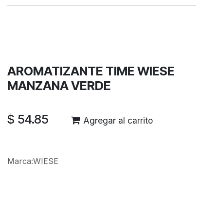
Términos y condiciones
Garantía de devolución de 30 días
Envío: 2-3 días laborales
AROMATIZANTE TIME WIESE
MANZANA VERDE
$
54.85
Agregar al carrito
Marca
:
WIESE
Reseñas de los clientes