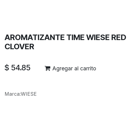
Términos y condiciones
Garantía de devolución de 30 días
Envío: 2-3 días laborales
AROMATIZANTE TIME WIESE RED
CLOVER
$
54.85
Agregar al carrito
Marca
:
WIESE
Reseñas de los clientes