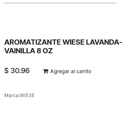
Términos y condiciones
Garantía de devolución de 30 días
Envío: 2-3 días laborales
AROMATIZANTE WIESE LAVANDA-
VAINILLA 8 OZ
$
30.96
Agregar al carrito
Marca
:
WIESE
Reseñas de los clientes