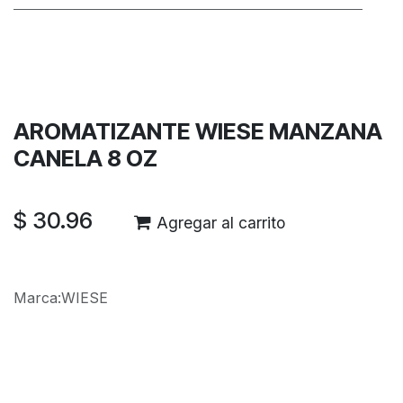
Términos y condiciones
Garantía de devolución de 30 días
Envío: 2-3 días laborales
AROMATIZANTE WIESE MANZANA
CANELA 8 OZ
$
30.96
Agregar al carrito
Marca
:
WIESE
Reseñas de los clientes