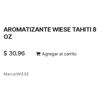
Términos y condiciones
Garantía de devolución de 30 días
Envío: 2-3 días laborales
AROMATIZANTE WIESE TAHITI 8
OZ
$
30.96
Agregar al carrito
Marca
:
WIESE
Reseñas de los clientes