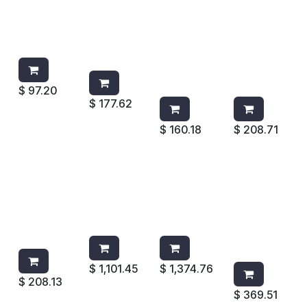
TAPA
TAPA
TAPA
TAPA
BRUTE®
P/BOTE
P/BOTE
P/BOTE
10 GAL
DE 32 GAL
BRUTE DE
DE 15 GAL
BLANCA
1867532
BASURA
3067
NEGRA
DE 44 GAL
NEGRA
AZUL RCP
RUBBERM
1779636
AID
$
97.20
$
177.62
$
160.18
$
208.71
TAPA
TAPA
TAPA
TAPA
P/BOTA
DOMO
DOMO
P/BOTE
DE
ROJA 44
2647-88
DE
BASURA 7
GAL
P/BRUTE
BASURA
GAL 3066
2647-88
2643
DE 44 GAL
NEGRA
2645
AMARILLA
$
1,101.45
$
1,374.76
$
208.13
$
369.51