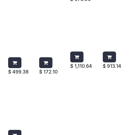
TAPA
TAPA
BOLSA DE
PORTAUT
P/BOTE
P/BOTE
PAPEL
ENCILIOS
BRUTE DE
DE 20
P/BOTE
P/BOTE
55 GAL
GAL.
6141
DE
2654 GRIS
RUBBERM
RUBBERMA
BASURA
RUBBERM
AID 2619
ID
9W8700
AID
GRIS
$
1,110.64
$
913.14
$
499.38
$
172.10
BASE
C/RUEDAS
P/BOTE
CUADRAD
O 3530
RUBBERM
AID