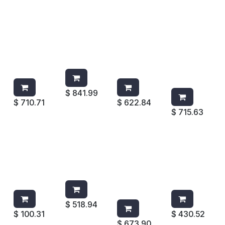
BRUTE
BASE
TAPA
TAPA
CADDY
C/RUEDAS
DOMO
VERTICAL
BAG
P/BOTE
2637-88
P/SLIM
AMARILLA
2640
P/BRUTE
JIM
FG26420
BRUTE
P/BOTE DE
P/PAPEL
0YEL
32 GAL
2018275
VERDE
$
841.99
$
710.71
$
622.84
$
715.63
TAPA
TAPA
TAPA
TAPA
P/BOTE
SLIM JIM
DOMO 32
FUNNEL
DE 15 GAL
1829400
GAL AZUL
TOP 3543
1829408
VERDE
1829398
BRUTE 32
VERDE
RUBBERMA
GAL
ID
$
518.94
$
100.31
$
430.52
$
673.90