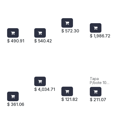
2689-88
2689-88
P/BOTE
DOMO
GRIS
BEIGE
SLIM JIM
2657-88
P/BOTE
P/BOTE
2688-88
P/BRUTE
2958/295
2958/295
2655
9
9
$
572.30
$
1,986.72
$
490.91
$
540.42
TAPA
BASE
TAPA
TAPA
P/BOTE
C/RUEDAS
P/BOTE DE
BRUTE®
DE 55 GAL
P/TIBOR
20 GAL
DE 10 GAL
2654
2650
RUBBERMA
GRIS
BLANCO
ID 2619
Tapa
RUBBERM
BLANCA
P/bote 10
AID
gal
$
4,034.71
Rubbermaid
2609 gris
$
121.82
$
211.07
$
361.06