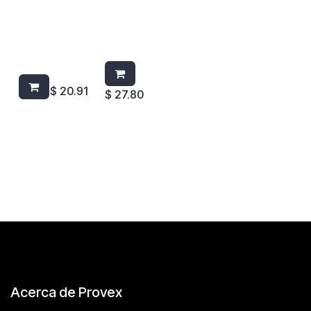
DOBLE USO
BORRA
SCOTCH
FACIL 3M
BRITE P94
7007165795
MN9001043
4
78
$
20.91
$
27.80
Acerca de Provex