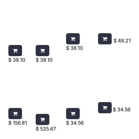
PAÑO
PAÑO
PAÑO
PAÑO HYGEN
HYGEN
HYGEN
HYGEN DE
DE
DE
DE
MICROFIB
MICROFIBRA
MICROF
MICROFI
RA Q620
Q610
IBRA
BRA
VERDE
AMARILLO
Q620
Q620
ROJO
AZUL
$
48.21
$
38.10
$
38.10
$
38.10
SACUDI
SACUDID
PAÑO DE
PAÑO DE
DOR DE
OR P/
MICROFIB
MICROFIBRA
MICROF
MICROFI
RA
AZUL
IBRA
BRA
AMARILLO
1820583
Q856
RUBBERM
1820584
AID Q850
$
34.56
$
156.81
$
34.56
$
535.47