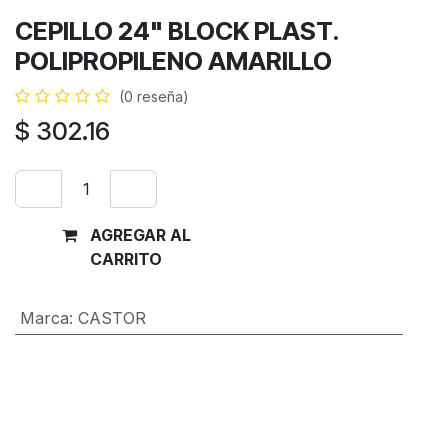
CEPILLO 24" BLOCK PLAST.
POLIPROPILENO AMARILLO
(0 reseña)
$
302.16
AGREGAR AL
Comprar
CARRITO
ahora
Marca
:
CASTOR
Términos y condiciones
Garantía de devolución de 30 días
Envío: 2-3 días laborales