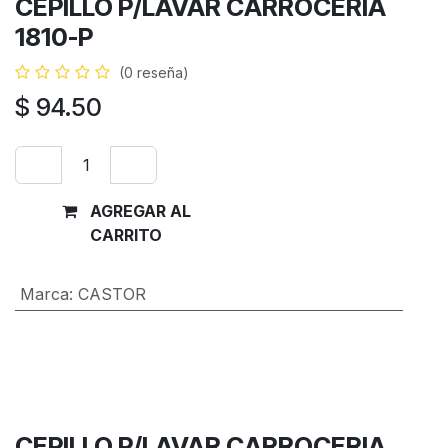
CEPILLO P/LAVAR CARROCERIA
1810-P
(0 reseña)
$
94.50
AGREGAR AL
Comprar
CARRITO
ahora
Marca
:
CASTOR
Términos y condiciones
Garantía de devolución de 30 días
Envío: 2-3 días laborales
CEPILLO P/LAVAR CARROCERIA