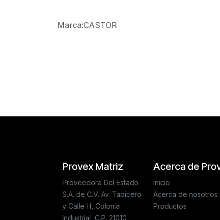
Marca
:
CASTOR
Reseñas de los clientes
Provex Matriz
Acerca de Pro
Proveedora Del Estado
Inicio
S.A. de C.V. Av. Tapicero
Acerca de nosotros
y Calle H, Colonia
Productos
Industrial, C.P. 21010