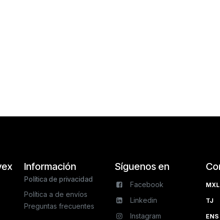
vex
Información
Síguenos en
Co
Política de privacidad
Facebook
MXL 
Política a de envíos
Linkedin
TJ 
Preguntas frecuentes
Instagram
ENS 