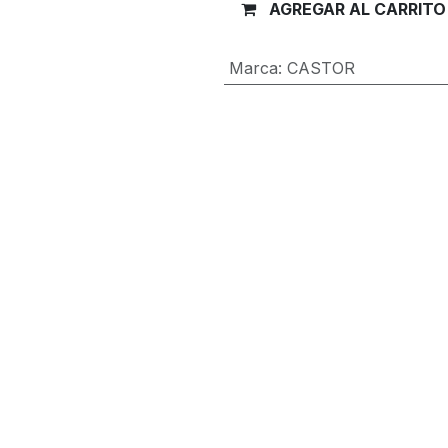
AGREGAR AL CARRITO
Marca
:
CASTOR
Términos y condiciones
Garantía de devolución de 30 día
Envío: 2-3 días laborales