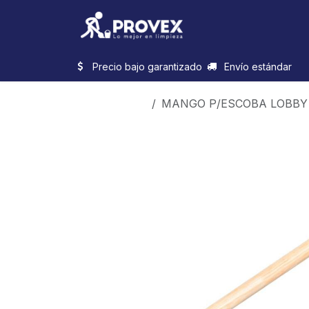
Ir al contenido
Inicio
Categorias
Precio bajo garantizado
Envío estándar
Productos
MANGO P/ESCOBA LOBBY 