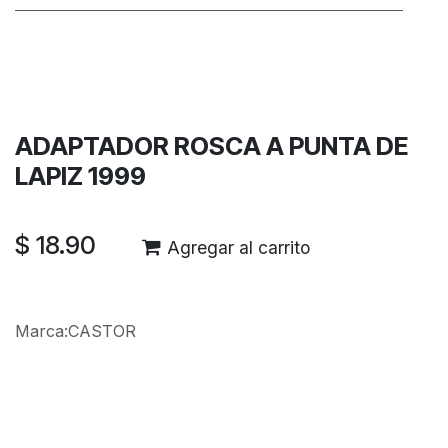
Términos y condiciones
Garantía de devolución de 30 días
Envío: 2-3 días laborales
ADAPTADOR ROSCA A PUNTA DE
LAPIZ 1999
$
18.90
Agregar al carrito
Marca
:
CASTOR
Reseñas de los clientes