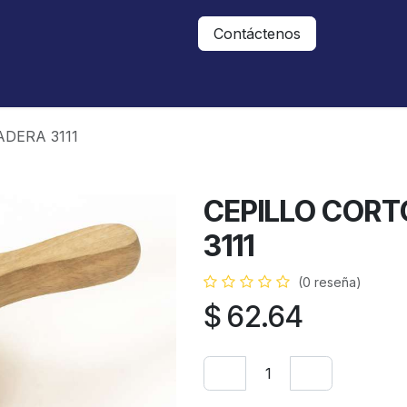
Nosotros
Contáctanos
Contáctenos
DERA 3111
CEPILLO COR
3111
(0 reseña)
$
62.64