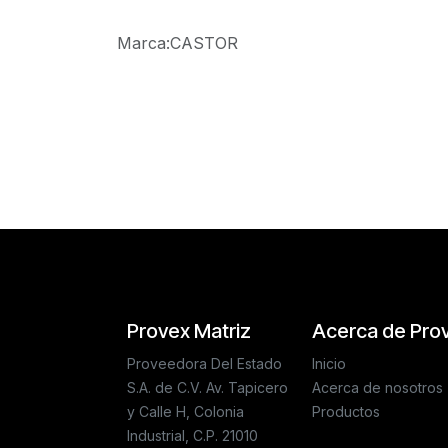
Marca
:
CASTOR
Reseñas de los clientes
Provex Matriz
Acerca de Pro
Proveedora Del Estado
Inicio
S.A. de C.V. Av. Tapicero
Acerca de nosotros
y Calle H, Colonia
Productos
Industrial, C.P. 21010