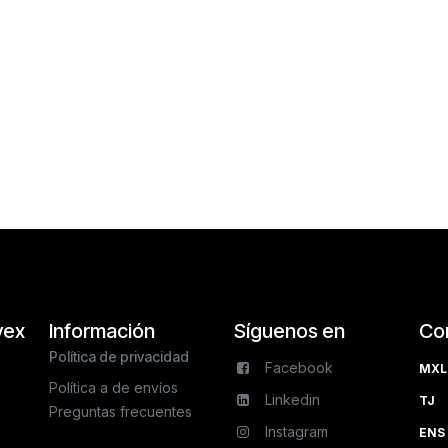
vex
Información
Síguenos en
Co
Política de privacidad
Facebook
MXL 
Política a de envíos
Linkedin
TJ 
Preguntas frecuentes
Instagram
ENS 