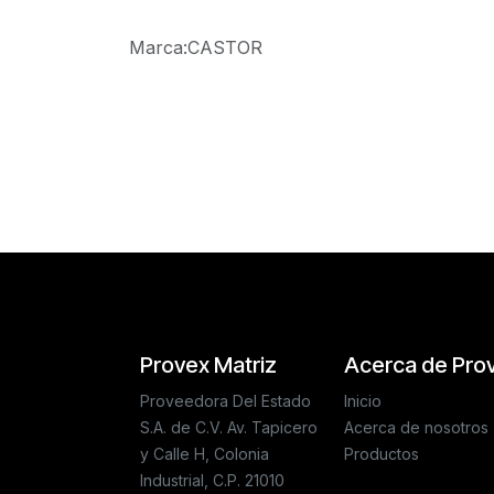
Marca
:
CASTOR
Reseñas de los clientes
Provex Matriz
Acerca de Pro
Proveedora Del Estado
Inicio
S.A. de C.V. Av. Tapicero
Acerca de nosotros
y Calle H, Colonia
Productos
Industrial, C.P. 21010