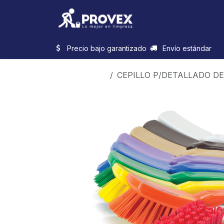
Ir al contenido
Inicio
Categorias
Precio bajo garantizado
Envío estándar
Productos
CEPILLO P/DETALLADO DE