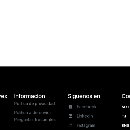
vex
Información
Síguenos en
Co
Política de privacidad
Facebook
MXL 
Política a de envíos
Linkedin
TJ 
Preguntas frecuentes
Instagram
ENS 