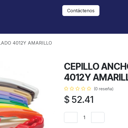
Nosotros
Contáctanos
Contáctenos
LADO 4012Y AMARILLO
CEPILLO ANCH
4012Y AMARIL
(0 reseña)
$
52.41