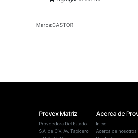
Marca
:
CASTOR
Reseñas de los clientes
Provex Matriz
Acerca de Pro
Proveedora Del Estado
Inicio
S.A. de C.V. Av. Tapicero
Acerca de nosotros