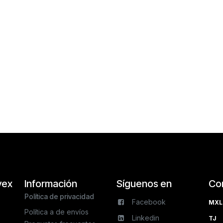
vex
Información
Síguenos en
Co
Política de privacidad
Facebook
MXL 
Política a de envíos
Linkedin
TJ 