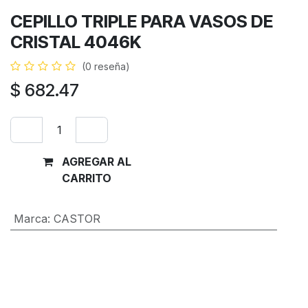
CEPILLO TRIPLE PARA VASOS DE
CRISTAL 4046K
(0 reseña)
$
682.47
AGREGAR AL
Comprar
CARRITO
ahora
Marca
:
CASTOR
Términos y condiciones
Garantía de devolución de 30 días
Envío: 2-3 días laborales