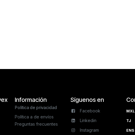
vex
Información
Síguenos en
Co
Política de privacidad
Facebook
MXL 
Política a de envíos
Linkedin
TJ 
Preguntas frecuentes
Instagram
ENS 