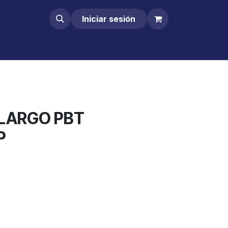
Iniciar sesión
 LARGO PBT
P