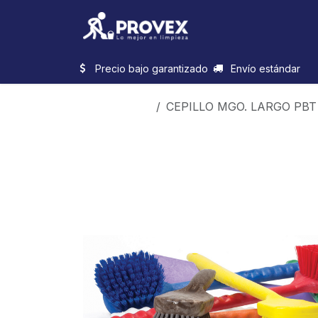
Ir al contenido
Inicio
Categorias
Precio bajo garantizado
Envío estándar
Productos
CEPILLO MGO. LARGO PB