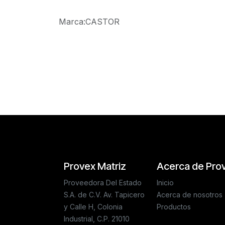
Marca
:
CASTOR
Reseñas de los clientes
Provex Matriz
Acerca de Pro
Proveedora Del Estado
Inicio
S.A. de C.V. Av. Tapicero
Acerca de nosotros
y Calle H, Colonia
Productos
Industrial, C.P. 21010