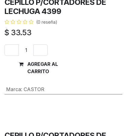
CEPILLO P/CORTADORES DE
LECHUGA 4399
(0 reseña)
$
33.53
AGREGAR AL
Comprar
CARRITO
ahora
Marca
:
CASTOR
Términos y condiciones
Garantía de devolución de 30 días
Envío: 2-3 días laborales
CEPILLO P/CORTADORES DE