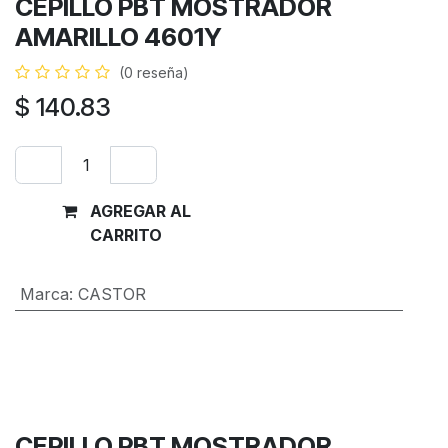
CEPILLO PBT MOSTRADOR
AMARILLO 4601Y
(0 reseña)
$
140.83
AGREGAR AL
Comprar
CARRITO
ahora
Marca
:
CASTOR
Términos y condiciones
Garantía de devolución de 30 días
Envío: 2-3 días laborales
CEPILLO PBT MOSTRADOR