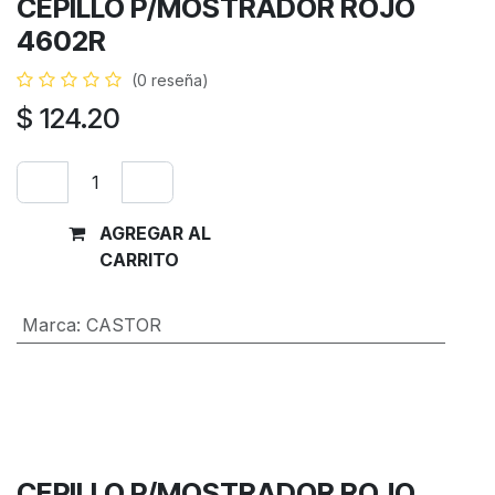
CEPILLO P/MOSTRADOR ROJO
4602R
(0 reseña)
$
124.20
AGREGAR AL
Comprar
CARRITO
ahora
Marca
:
CASTOR
Términos y condiciones
Garantía de devolución de 30 días
Envío: 2-3 días laborales
CEPILLO P/MOSTRADOR ROJO