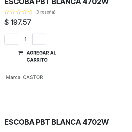
ESCOBA PBT BLANCA 4702W
(0 reseña)
$
197.57
AGREGAR AL
Comprar
CARRITO
ahora
Marca
:
CASTOR
Términos y condiciones
Garantía de devolución de 30 días
Envío: 2-3 días laborales
ESCOBA PBT BLANCA 4702W