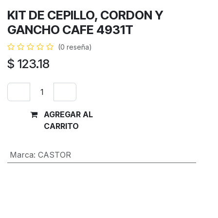
KIT DE CEPILLO, CORDON Y
GANCHO CAFE 4931T
(0 reseña)
$
123.18
AGREGAR AL
Comprar
CARRITO
ahora
Marca
:
CASTOR
Términos y condiciones
Garantía de devolución de 30 días
Envío: 2-3 días laborales