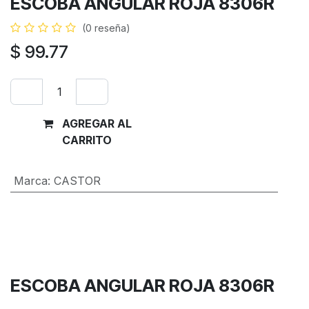
ESCOBA ANGULAR ROJA 8306R
(0 reseña)
$
99.77
AGREGAR AL
Comprar
CARRITO
ahora
Marca
:
CASTOR
Términos y condiciones
Garantía de devolución de 30 días
Envío: 2-3 días laborales
ESCOBA ANGULAR ROJA 8306R