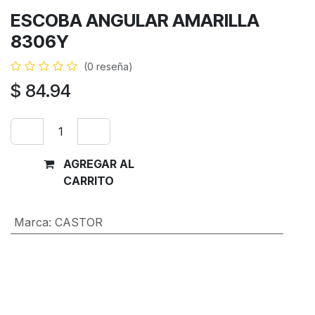
ESCOBA ANGULAR AMARILLA
8306Y
(0 reseña)
$
84.94
AGREGAR AL
Comprar
CARRITO
ahora
Marca
:
CASTOR
Términos y condiciones
Garantía de devolución de 30 días
Envío: 2-3 días laborales