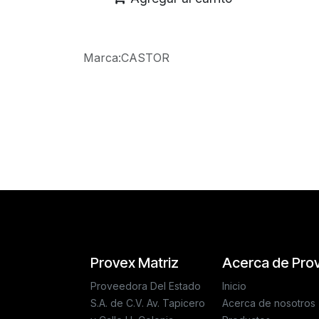
Marca
:
CASTOR
Reseñas de los clientes
Provex Matriz
Acerca de Pro
Proveedora Del Estado
Inicio
S.A. de C.V. Av. Tapicero
Acerca de nosotros