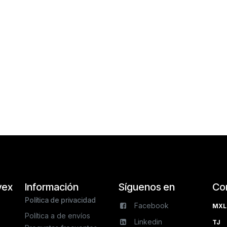
vex
Información
Síguenos en
Co
Política de privacidad
Facebook
MXL 
Política a de envíos
Linkedin
TJ 