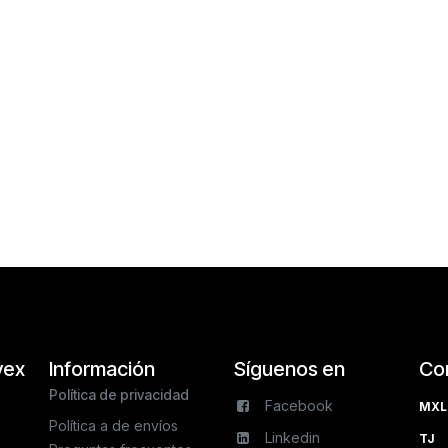
vex
Información
Síguenos en
Co
Política de privacidad
Facebook
MXL 
Política a de envíos
Linkedin
TJ 