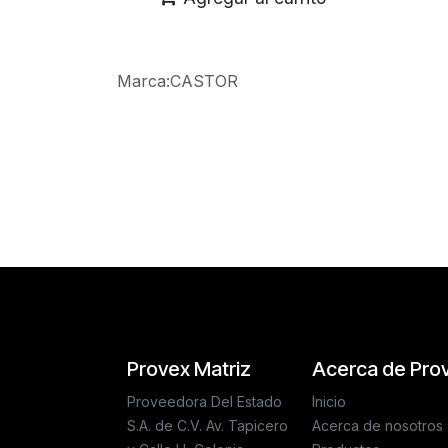
Marca
:
CASTOR
Reseñas de los clientes
Provex Matriz
Acerca de Pro
Proveedora Del Estado
Inicio
S.A. de C.V. Av. Tapicero
Acerca de nosotros