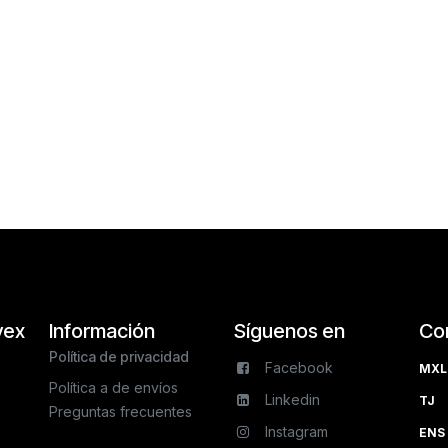
vex
Información
Síguenos en
Co
Política de privacidad
Facebook
MXL 
Política a de envíos
Linkedin
TJ 
Preguntas frecuentes
Instagram
ENS 