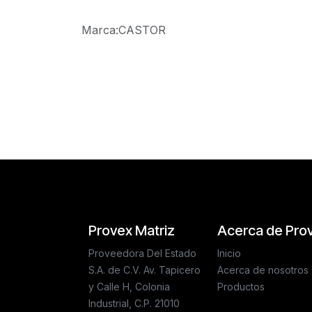
Marca
:
CASTOR
Reseñas de los clientes
Provex Matriz
Acerca de Pro
Proveedora Del Estado
Inicio
S.A. de C.V. Av. Tapicero
Acerca de nosotros
y Calle H, Colonia
Productos
Industrial, C.P. 21010