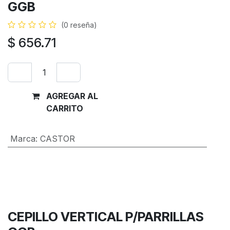
GGB
(0 reseña)
$
656.71
AGREGAR AL
Comprar
CARRITO
ahora
Marca
:
CASTOR
Términos y condiciones
Garantía de devolución de 30 días
Envío: 2-3 días laborales
CEPILLO VERTICAL P/PARRILLAS